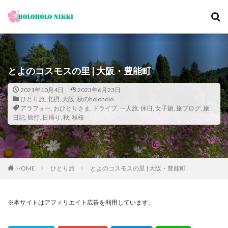
カテゴリー
とよのコスモスの里 | 大阪・豊能町
タグ
2021年10月4日
2023年6月23日
ひとり旅
,
北摂
,
大阪
,
秋のholoholo
12月
旅日記
寺社仏閣
寿司
崖
アラフォー
,
おひとりさま
,
ドライブ
,
一人旅
,
休日
,
女子旅
,
旅ブログ
,
旅
日記
,
旅行
恋愛運
,
日帰り
,
秋
恩納村
,
秋桜
散歩
料理の鉄人
料理旅館
新型コロナウィルス
旅ブログ
旅行
家族旅行
旅行気分
日帰り
旬
明日香村
春
昼飲み
朝ヨガ
朝食
朝食付き
HOME
ひとり旅
とよのコスモスの里 | 大阪・豊能町
東南アジア
東海岸
宿泊記
宮城島
桜ノ宮
大阪
古宇利島
古民家
※本サイトはアフィリエイト広告を利用しています。
古都京都の文化財
和菓子
和食
城北公園通
堺
夕陽
夕食
大人専用
大阪メトロ