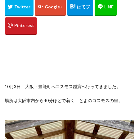
定食
大阪国際空港
大阪環状線
大阪駅
天丼
奄美大島
女
女子旅
女性
女性一人
宇治茶
完全予約制
松葉ガニ
歴史
南方
野球
美食
葵祭
藤原京
蟹
行列
行列店
西中島南方
西海岸
讃岐うどん
郷土料理
長期出張
美々卯
長期旅行
長期滞在
関西
阪急
阪神ファン
離島
食堂
飲茶
高級ホテル
鯛めし
鯛飯
美浜
絶景
沖縄
滝
10月3日、大阪・豊能町へコスモス鑑賞へ行ってきました。
沖縄そば
沖縄料理
洋食
浜比嘉島
海
場所は大阪市内から40分ほどで着く、とよのコスモスの里。
海ぶどう丼
海中道路
海沿い
海鮮
温泉
点心
紅葉
琵琶湖
田舎
睡蓮
秋
秋の味覚
秋桜
竜王
竹生島
箕面
箕面の滝
糸満
卵かけご飯
十三
Bonvoy
スパイスカレー
クチコミ
クラブサービス