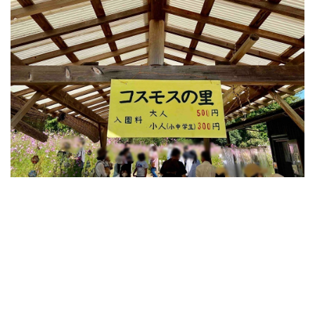
クラブフロア
クラブラウンジ
クラブラグジュアリー
コンドミニアム
ご当地グルメ
サンセット
じゅーしー
ステイケーション
セキュリティチェック
カフェ
ソーキそば
そば
そば粉
ツインルーム
ティーヌ浜
ティーラウンジ
テイクアウト
ディナー
デザート
ドライブ
トラベルマット
カフェ巡り
かに
ネストアット奄美ビーチヴィラ
アラフォー
COVID-19
JAL
JALグローバルクラブ
KIX
Marriott
TKG
アフターヌーンティー
アマミブルー
アメリカンビレッジ
アラフィフ
いなり寿司
カクテル
インテリア
うどん
うに丼
うるま市
エコスーパーライト
オーシャンビュー
おおさか東線
おこもり旅
オソラカフェ