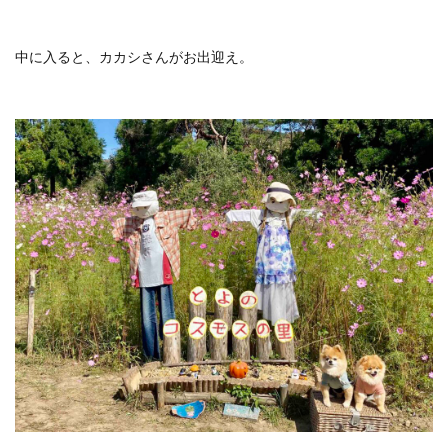
おひとりさま
おひとり様
ぬちまーす
バー
中に入ると、カカシさんがお出迎え。
北谷町
わらびもち
よかろう
ラーメン
ライブキッチン
ライブパフォーマンス
ランチ
ランプティラ
リゾート
リゾートホテル
ルームサービス
ワイキキ
一人で入りやすい
モデルコース
一人旅
下鴨神社
世界自然遺産
世界遺産
今帰仁村
伊丹空港
休日
保安検査
冬の味覚
出汁カレー
北摂
ヨガ
ミルアマミ
ハートロック
フーチャンプル
ハイキング
はす
バス旅行
パフェ
ばら寿司
パワースポット
パンケーキ
ビーチバー
ビール
ビジネスホテル
ひとり旅
フードコート
ミドフォー
プール
プールサイド
プライベートビーチ
ブランチ
フルーツ
フレンチ
プロ野球
ホテル