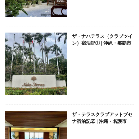
定食
大阪国際空港
大阪環状線
大阪駅
天丼
奄美大島
女
女子旅
女性
女性一人
宇治茶
完全予約制
松葉ガニ
歴史
南方
野球
美食
葵祭
藤原京
ザ・ナハテラス（クラブツイ
ン）宿泊記① | 沖縄・那覇市
蟹
行列
行列店
西中島南方
西海岸
讃岐うどん
郷土料理
長期出張
美々卯
長期旅行
長期滞在
関西
阪急
阪神ファン
離島
食堂
飲茶
高級ホテル
鯛めし
鯛飯
美浜
絶景
沖縄
滝
沖縄そば
沖縄料理
洋食
浜比嘉島
海
海ぶどう丼
海中道路
海沿い
海鮮
温泉
点心
紅葉
琵琶湖
田舎
睡蓮
秋
ザ・テラスクラブアットブセ
秋の味覚
秋桜
竜王
竹生島
箕面
ナ宿泊記② | 沖縄・名護市
箕面の滝
糸満
卵かけご飯
十三
Bonvoy
スパイスカレー
クチコミ
クラブサービス