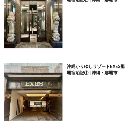
おひとりさま
おひとり様
ぬちまーす
バー
北谷町
わらびもち
よかろう
ラーメン
ライブキッチン
ライブパフォーマンス
ランチ
ランプティラ
リゾート
リゾートホテル
ルームサービス
ワイキキ
一人で入りやすい
モデルコース
一人旅
下鴨神社
世界自然遺産
世界遺産
今帰仁村
伊丹空港
休日
沖縄かりゆしリゾートEXES那
保安検査
冬の味覚
出汁カレー
北摂
覇宿泊記① | 沖縄・那覇市
ヨガ
ミルアマミ
ハートロック
フーチャンプル
ハイキング
はす
バス旅行
パフェ
ばら寿司
パワースポット
パンケーキ
ビーチバー
ビール
ビジネスホテル
ひとり旅
フードコート
ミドフォー
プール
プールサイド
プライベートビーチ
ブランチ
フルーツ
フレンチ
プロ野球
ホテル