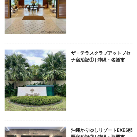
クラブフロア
クラブラウンジ
クラブラグジュアリー
コンドミニアム
ご当地グルメ
サンセット
じゅーしー
ステイケーション
セキュリティチェック
カフェ
ソーキそば
そば
そば粉
ツインルーム
ザ・テラスクラブアットブセ
ティーヌ浜
ティーラウンジ
テイクアウト
ナ宿泊記① | 沖縄・名護市
ディナー
デザート
ドライブ
トラベルマット
カフェ巡り
かに
ネストアット奄美ビーチヴィラ
アラフォー
COVID-19
JAL
JALグローバルクラブ
KIX
Marriott
TKG
アフターヌーンティー
アマミブルー
アメリカンビレッジ
アラフィフ
いなり寿司
カクテル
インテリア
うどん
うに丼
うるま市
エコスーパーライト
オーシャンビュー
沖縄かりゆしリゾートEXES那
おおさか東線
おこもり旅
オソラカフェ
覇宿泊記② | 沖縄・那覇市