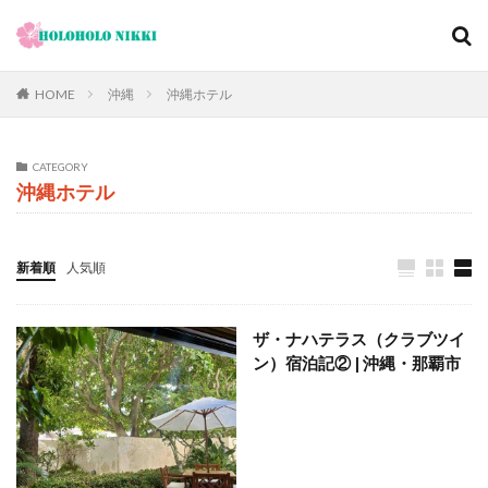
カテゴリー
HOME
沖縄
沖縄ホテル
CATEGORY
タグ
沖縄ホテル
12月
旅日記
寺社仏閣
寿司
崖
恋愛運
恩納村
散歩
料理の鉄人
新着順
人気順
料理旅館
新型コロナウィルス
旅ブログ
旅行
家族旅行
旅行気分
日帰り
旬
明日香村
ザ・ナハテラス（クラブツイ
春
昼飲み
朝ヨガ
朝食
朝食付き
ン）宿泊記② | 沖縄・那覇市
東南アジア
東海岸
宿泊記
宮城島
桜ノ宮
大阪
古宇利島
古民家
古都京都の文化財
和菓子
和食
城北公園通
堺
夕陽
夕食
大人専用
大阪メトロ