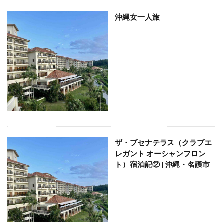
ホテルライフ
マンドゥーカ
ミギワ
鹿苑寺
沖縄女一人旅
検索
ザ・ブセナテラス（クラブエ
レガント オーシャンフロン
ト）宿泊記② | 沖縄・名護市