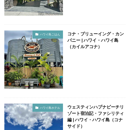
定食
大阪国際空港
大阪環状線
大阪駅
天丼
奄美大島
女
女子旅
女性
女性一人
宇治茶
完全予約制
松葉ガニ
歴史
南方
野球
美食
葵祭
藤原京
コナ・ブリューイング・カン
ハワイ島ごはん
パニー | ハワイ・ハワイ島
蟹
行列
行列店
西中島南方
西海岸
（カイルアコナ）
讃岐うどん
郷土料理
長期出張
美々卯
長期旅行
長期滞在
関西
阪急
阪神ファン
離島
食堂
飲茶
高級ホテル
鯛めし
鯛飯
美浜
絶景
沖縄
滝
沖縄そば
沖縄料理
洋食
浜比嘉島
海
海ぶどう丼
海中道路
海沿い
海鮮
温泉
点心
紅葉
琵琶湖
田舎
睡蓮
秋
ウェスティンハプナビーチリ
ハワイ島ホテル
秋の味覚
秋桜
竜王
竹生島
箕面
ゾート宿泊記・ファシリティ
編 | ハワイ・ハワイ島（コナ
箕面の滝
糸満
卵かけご飯
十三
Bonvoy
サイド）
スパイスカレー
クチコミ
クラブサービス