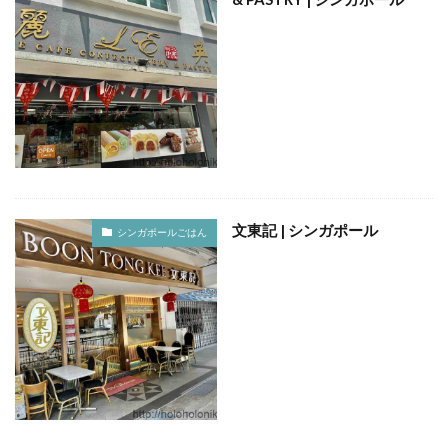
おひとりさま
おひとり様
ぬちまーす
バー
北谷町
わらびもち
よかろう
ラーメン
ライブキッチン
ライブパフォーマンス
ランチ
ランプティラ
リゾート
リゾートホテル
ルームサービス
ワイキキ
一人で入りやすい
モデルコース
一人旅
下鴨神社
世界自然遺産
世界遺産
今帰仁村
伊丹空港
休日
文東記 | シンガポール
シンガポールごはん
保安検査
冬の味覚
出汁カレー
北摂
ヨガ
ミルアマミ
ハートロック
フーチャンプル
ハイキング
はす
バス旅行
パフェ
ばら寿司
パワースポット
パンケーキ
ビーチバー
ビール
ビジネスホテル
ひとり旅
フードコート
ミドフォー
プール
プールサイド
プライベートビーチ
ブランチ
フルーツ
フレンチ
プロ野球
ホテル