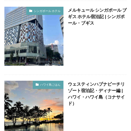
ホテルライフ
マンドゥーカ
ミギワ
鹿苑寺
メルキュール シンガポール ブ
シンガポール ホテル
ギス ホテル宿泊記 | シンガポ
ール・ブギス
検索
ウェスティンハプナビーチリ
ハワイ島ごはん
ゾート宿泊記・ディナー編 |
ハワイ・ハワイ島（コナサイ
ド）