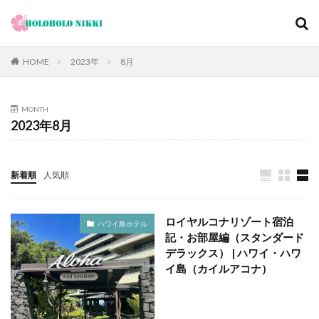
カテゴリー
HOME
2023年
8月
MONTH
タグ
2023年8月
12月
旅日記
寺社仏閣
寿司
崖
恋愛運
恩納村
散歩
料理の鉄人
新着順
人気順
料理旅館
新型コロナウィルス
旅ブログ
旅行
家族旅行
旅行気分
日帰り
旬
明日香村
ロイヤルコナリゾート宿泊
ハワイ島ホテル
春
昼飲み
朝ヨガ
朝食
朝食付き
記・お部屋編（スタンダード
東南アジア
東海岸
宿泊記
宮城島
デラックス） | ハワイ・ハワ
イ島（カイルアコナ）
桜ノ宮
大阪
古宇利島
古民家
古都京都の文化財
和菓子
和食
城北公園通
堺
夕陽
夕食
大人専用
大阪メトロ