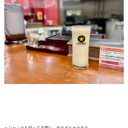
おひとりさま
おひとり様
ぬちまーす
バー
北谷町
わらびもち
よかろう
ラーメン
ライブキッチン
ライブパフォーマンス
ランチ
ランプティラ
リゾート
リゾートホテル
ルームサービス
ワイキキ
一人で入りやすい
モデルコース
一人旅
下鴨神社
世界自然遺産
世界遺産
今帰仁村
伊丹空港
休日
保安検査
冬の味覚
出汁カレー
北摂
ヨガ
ミルアマミ
ハートロック
フーチャンプル
ハイキング
はす
バス旅行
パフェ
ばら寿司
パワースポット
パンケーキ
ビーチバー
ビール
ビジネスホテル
ひとり旅
フードコート
ミドフォー
プール
プールサイド
プライベートビーチ
ブランチ
へジャンクを待ってる間に、サラダとカクテキ。
フルーツ
フレンチ
プロ野球
ホテル