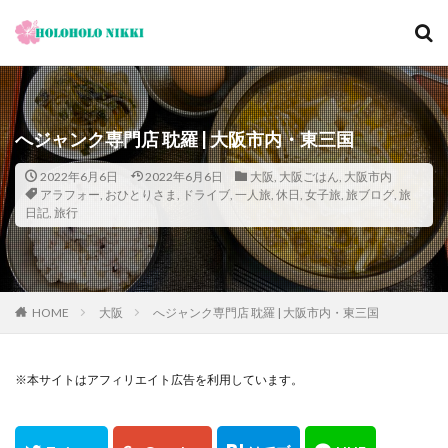
カテゴリー
へジャンク専門店 耽羅 | 大阪市内・東三国
タグ
2022年6月6日
2022年6月6日
大阪
,
大阪ごはん
,
大阪市内
アラフォー
,
おひとりさま
,
ドライブ
,
一人旅
,
休日
,
女子旅
,
旅ブログ
,
旅
12月
旅日記
寺社仏閣
寿司
崖
日記
,
旅行
恋愛運
恩納村
散歩
料理の鉄人
料理旅館
新型コロナウィルス
旅ブログ
旅行
家族旅行
旅行気分
日帰り
旬
明日香村
HOME
大阪
へジャンク専門店 耽羅 | 大阪市内・東三国
春
昼飲み
朝ヨガ
朝食
朝食付き
東南アジア
東海岸
宿泊記
宮城島
※本サイトはアフィリエイト広告を利用しています。
桜ノ宮
大阪
古宇利島
古民家
古都京都の文化財
和菓子
和食
城北公園通
堺
夕陽
夕食
大人専用
大阪メトロ