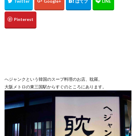
定食
大阪国際空港
大阪環状線
大阪駅
天丼
奄美大島
女
女子旅
女性
女性一人
宇治茶
完全予約制
松葉ガニ
歴史
南方
野球
美食
葵祭
藤原京
蟹
行列
行列店
西中島南方
西海岸
讃岐うどん
郷土料理
長期出張
美々卯
長期旅行
長期滞在
関西
阪急
阪神ファン
離島
食堂
飲茶
高級ホテル
へジャンクという韓国のスープ料理のお店、耽羅。
鯛めし
鯛飯
美浜
絶景
沖縄
滝
大阪メトロの東三国駅からすぐのところにあります。
沖縄そば
沖縄料理
洋食
浜比嘉島
海
海ぶどう丼
海中道路
海沿い
海鮮
温泉
点心
紅葉
琵琶湖
田舎
睡蓮
秋
秋の味覚
秋桜
竜王
竹生島
箕面
箕面の滝
糸満
卵かけご飯
十三
Bonvoy
スパイスカレー
クチコミ
クラブサービス