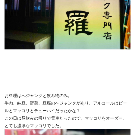
クラブフロア
クラブラウンジ
クラブラグジュアリー
コンドミニアム
ご当地グルメ
サンセット
じゅーしー
ステイケーション
セキュリティチェック
カフェ
ソーキそば
そば
そば粉
ツインルーム
ティーヌ浜
ティーラウンジ
テイクアウト
ディナー
デザート
ドライブ
トラベルマット
カフェ巡り
かに
ネストアット奄美ビーチヴィラ
アラフォー
COVID-19
JAL
JALグローバルクラブ
KIX
Marriott
TKG
お料理はへジャンクと飲み物のみ。
アフターヌーンティー
アマミブルー
牛肉、納豆、野菜、豆腐のへジャンクがあり、アルコールはビー
アメリカンビレッジ
アラフィフ
いなり寿司
ルとマッコリとチューハイだったかな？
カクテル
インテリア
うどん
うに丼
この日は昼飲みの帰りで電車だったので、マッコリをオーダー。
うるま市
エコスーパーライト
オーシャンビュー
とても濃厚なマッコリでした。
おおさか東線
おこもり旅
オソラカフェ