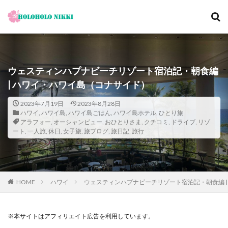
カテゴリー
ウェスティンハプナビーチリゾート宿泊記・朝食編
| ハワイ・ハワイ島（コナサイド）
タグ
12月
旅日記
寺社仏閣
寿司
崖
2023年7月19日
2023年8月28日
ハワイ
,
ハワイ島
,
ハワイ島ごはん
,
ハワイ島ホテル
,
ひとり旅
恋愛運
恩納村
散歩
料理の鉄人
アラフォー
,
オーシャンビュー
,
おひとりさま
,
クチコミ
,
ドライブ
,
リゾ
ート
,
一人旅
,
休日
,
女子旅
,
旅ブログ
,
旅日記
,
旅行
料理旅館
新型コロナウィルス
旅ブログ
旅行
家族旅行
旅行気分
日帰り
旬
明日香村
春
昼飲み
朝ヨガ
朝食
朝食付き
東南アジア
東海岸
宿泊記
宮城島
HOME
ハワイ
ウェスティンハプナビーチリゾート宿泊記・朝食編 |
桜ノ宮
大阪
古宇利島
古民家
古都京都の文化財
和菓子
和食
城北公園通
※本サイトはアフィリエイト広告を利用しています。
堺
夕陽
夕食
大人専用
大阪メトロ