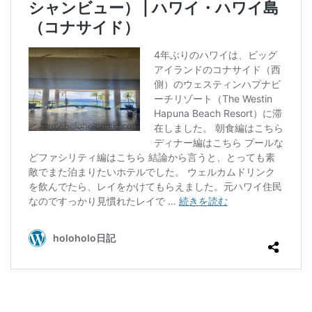
クラブフロア
クラブラウンジ
クラブラグジュアリー
コンドミニアム
ご当地グルメ
サンセット
じゅーしー
ステイケーション
セキュリティチェック
カフェ
ソーキそば
そば
そば粉
ツインルーム
ティーヌ浜
ティーラウンジ
テイクアウト
ディナー
デザート
ドライブ
トラベルマット
カフェ巡り
かに
ネストアット奄美ビーチヴィラ
アラフォー
COVID-19
JAL
JALグローバルクラブ
KIX
Marriott
TKG
アフターヌーンティー
アマミブルー
アメリカンビレッジ
アラフィフ
いなり寿司
カクテル
インテリア
うどん
うに丼
うるま市
エコスーパーライト
オーシャンビュー
おおさか東線
おこもり旅
オソラカフェ