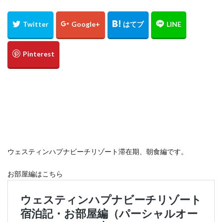
定食
大阪国際空港
大阪環状線
大阪駅
天丼
奄美大島
女
女子旅
女性
女性一人
宇治茶
完全予約制
松葉ガニ
歴史
南方
野球
美食
葵祭
藤原京
蟹
行列
行列店
西中島南方
西海岸
讃岐うどん
郷土料理
長期出張
美々卯
長期旅行
長期滞在
関西
阪急
阪神ファン
離島
食堂
飲茶
高級ホテル
鯛めし
鯛飯
美浜
絶景
沖縄
滝
沖縄そば
沖縄料理
洋食
浜比嘉島
海
ウェスティンハプナビーチリゾート滞在期、朝食編です。
海ぶどう丼
海中道路
海沿い
海鮮
温泉
お部屋編はこちら
点心
紅葉
琵琶湖
田舎
睡蓮
秋
秋の味覚
秋桜
竜王
竹生島
箕面
箕面の滝
糸満
卵かけご飯
十三
Bonvoy
スパイスカレー
クチコミ
クラブサービス