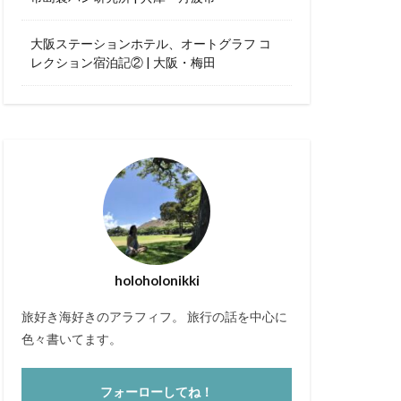
ら寿司
大阪ステーションホテル、オートグラフ コ
フードコート
レクション宿泊記② | 大阪・梅田
フレンチ
holoholonikki
旅好き海好きのアラフィフ。 旅行の話を中心に
色々書いてます。
フォーローしてね！