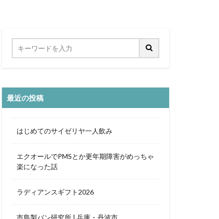
海沿い
秋桜
竜王
スカレー
ティーヌ浜
ト
カフェ巡り
最近の投稿
ローバルクラブ
ッジ
アラフィフ
はじめてのサイゼリヤ一人飲み
パーライト
おひとり様
エクオールでPMSとか更年期障害がめっちゃ
楽になった話
チン
ームサービス
ラディアンスギフト2026
世界遺産
ヨガ
ミルアマミ
市島製パン研究所 | 兵庫・丹波市