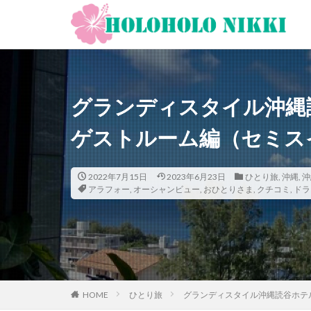
カテゴリー
グランディスタイル沖縄
タグ
ゲストルーム編（セミスイ
12月
旅日記
新型コロナウィル
2022年7月15日
2023年6月23日
昼飲み
ひとり旅
,
沖縄
朝ヨ
,
沖
アラフォー
,
オーシャンビュー
,
おひとりさま
,
クチコミ
,
ドラ
大阪
古宇利
夕食
大人専
奄美大島
女
南方
野球
讃岐うどん
HOME
ひとり旅
グランディスタイル沖縄読谷ホテル
阪神ファン