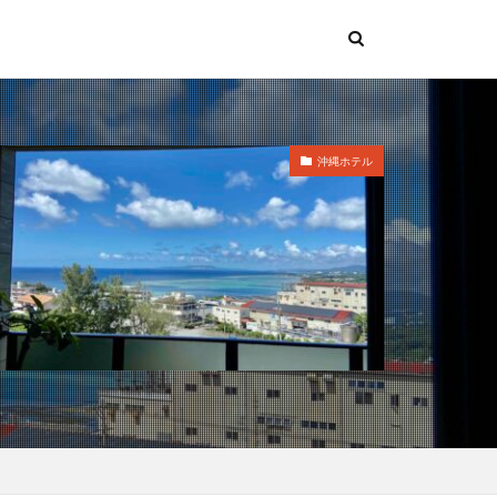
沖縄ホテル
の鉄人
料理旅館
明日香村
春
島
桜ノ宮
堺
夕陽
天丼
ニ
歴史
西海岸
阪急
絶景
沖縄