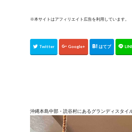
滝
沖縄そば
海鮮
温泉
※本サイトはアフィリエイト広告を利用しています。
竹生島
箕面
クチコミ
ク
コンドミニアム
セキュリティチェ
ティーラウンジ
かに
ネスト
KIX
Marriott
いなり寿司
オーシャンビュー
ぬちまーす
沖縄本島中部・読谷村にあるグランディスタイ
ライブパフォーマ
ワイキキ
一
今帰仁村
伊