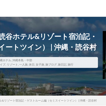
読谷ホテル&リゾート宿泊記・
ートツイン） | 沖縄・読谷村
寺社仏閣
寿司
崖
恋愛運
恩納村
散歩
料理
ス
旅ブログ
旅行
家族旅行
旅行気分
日帰り
旬
ガ
縄ホテル
朝食
,
沖縄本島・中部
朝食付き
東南アジア
東海岸
宿泊記
宮城
イブ
,
リゾート
,
一人旅
,
休日
,
女子旅
,
旅ブログ
,
旅日記
,
旅行
島
古民家
古都京都の文化財
和菓子
和食
城北公園通
用
大阪メトロ
定食
大阪国際空港
大阪環状線
大阪駅
女子旅
女性
女性一人
宇治茶
完全予約制
松葉ガ
美食
葵祭
藤原京
蟹
行列
行列店
西中島南方
郷土料理
長期出張
美々卯
長期旅行
長期滞在
関西
&リゾート宿泊記・ゲストルーム編（セミスイートツイン） | 沖縄・読谷村
離島
食堂
飲茶
高級ホテル
鯛めし
鯛飯
美浜