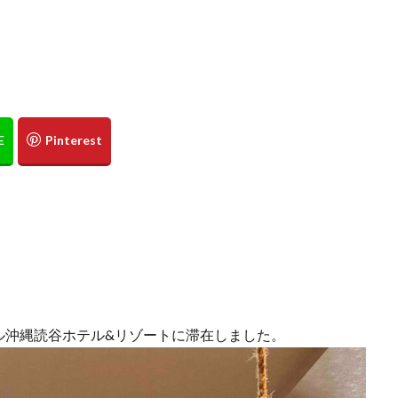
沖縄料理
洋食
浜比嘉島
海
海ぶどう丼
海中道路
点心
紅葉
琵琶湖
田舎
睡蓮
秋
秋の味覚
箕面の滝
糸満
卵かけご飯
十三
Bonvoy
スパイ
ラブサービス
クラブフロア
クラブラウンジ
クラブラグジュアリー
ご当地グルメ
サンセット
じゅーしー
ステイケーション
ック
カフェ
ソーキそば
そば
そば粉
ツインルーム
テイクアウト
ディナー
デザート
ドライブ
トラベルマッ
アット奄美ビーチヴィラ
アラフォー
COVID-19
JAL
JALグ
TKG
アフターヌーンティー
アマミブルー
アメリカンビレ
カクテル
インテリア
うどん
うに丼
うるま市
エコスー
おおさか東線
おこもり旅
オソラカフェ
おひとりさま
バー
北谷町
わらびもち
よかろう
ラーメン
ライブキッ
ル沖縄読谷ホテル&リゾートに滞在しました。
ンス
ランチ
ランプティラ
リゾート
リゾートホテル
ル
人で入りやすい
モデルコース
一人旅
下鴨神社
世界自然遺産
丹空港
休日
保安検査
冬の味覚
出汁カレー
北摂