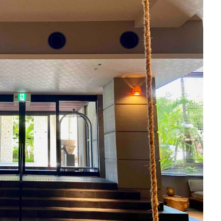
フーチャンプル
ハイキング
はす
バス旅行
パフェ
ば
パンケーキ
ビーチバー
ビール
ビジネスホテル
ひとり旅
プール
プールサイド
プライベートビーチ
ブランチ
フルーツ
テル
ホテルライフ
マンドゥーカ
ミギワ
鹿苑寺
検索