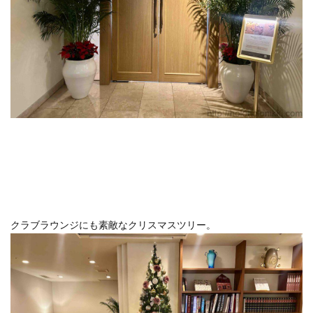
おひとりさま
おひとり様
ぬちまーす
バー
北谷町
わらびもち
よかろう
ラーメン
ライブキッチン
ライブパフォーマンス
ランチ
ランプティラ
リゾート
リゾートホテル
ルームサービス
ワイキキ
一人で入りやすい
モデルコース
一人旅
下鴨神社
世界自然遺産
世界遺産
今帰仁村
伊丹空港
休日
保安検査
冬の味覚
出汁カレー
北摂
ヨガ
ミルアマミ
ハートロック
フーチャンプル
ハイキング
はす
バス旅行
クラブラウンジにも素敵なクリスマスツリー。
パフェ
ばら寿司
パワースポット
パンケーキ
ビーチバー
ビール
ビジネスホテル
ひとり旅
フードコート
ミドフォー
プール
プールサイド
プライベートビーチ
ブランチ
フルーツ
フレンチ
プロ野球
ホテル