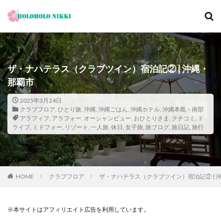
カテゴリー
ザ・ナハテラス（クラブツイン）宿泊記② | 沖縄・
那覇市
タグ
12月
旅日記
寺社仏閣
寿司
崖
2025年3月24日
クラブフロア
,
ひとり旅
,
沖縄
,
沖縄ごはん
,
沖縄ホテル
,
沖縄本島・南部
恋愛運
恩納村
散歩
料理の鉄人
アラフィフ
,
アラフォー
,
オーシャンビュー
,
おひとりさま
,
クチコミ
,
ド
ライブ
,
ミドフォー
,
リゾート
,
一人旅
,
休日
,
女子旅
,
旅ブログ
,
旅日記
,
旅行
料理旅館
新型コロナウィルス
旅ブログ
旅行
家族旅行
旅行気分
日帰り
旬
明日香村
春
昼飲み
朝ヨガ
朝食
朝食付き
東南アジア
東海岸
宿泊記
宮城島
HOME
クラブフロア
ザ・ナハテラス（クラブツイン）宿泊記② | 
桜ノ宮
大阪
古宇利島
古民家
古都京都の文化財
和菓子
和食
城北公園通
※本サイトはアフィリエイト広告を利用しています。
堺
夕陽
夕食
大人専用
大阪メトロ