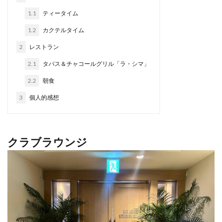
クラブフロア
クラブラウンジ
1.1
ティータイム
クラブラグジュアリー
コンドミニアム
1.2
カクテルタイム
ご当地グルメ
サンセット
じゅーしー
2
レストラン
ステイケーション
セキュリティチェック
カフェ
2.1
タパス＆チャコールグリル「ラ・シマ」
ソーキそば
そば
そば粉
ツインルーム
2.2
朝食
ティーヌ浜
ティーラウンジ
テイクアウト
3
個人的感想
ディナー
デザート
ドライブ
トラベルマット
カフェ巡り
かに
ネストアット奄美ビーチヴィラ
アラフォー
COVID-19
JAL
クラブラウンジ
JALグローバルクラブ
KIX
Marriott
TKG
アフターヌーンティー
アマミブルー
アメリカンビレッジ
アラフィフ
いなり寿司
カクテル
インテリア
うどん
うに丼
うるま市
エコスーパーライト
オーシャンビュー
おおさか東線
おこもり旅
オソラカフェ