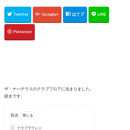
定食
大阪国際空港
大阪環状線
大阪駅
天丼
奄美大島
女
女子旅
女性
女性一人
宇治茶
完全予約制
松葉ガニ
歴史
南方
野球
美食
葵祭
藤原京
蟹
行列
行列店
西中島南方
西海岸
讃岐うどん
郷土料理
長期出張
美々卯
長期旅行
長期滞在
関西
阪急
阪神ファン
離島
食堂
飲茶
高級ホテル
鯛めし
鯛飯
美浜
絶景
沖縄
滝
沖縄そば
沖縄料理
洋食
浜比嘉島
海
ザ・ナハテラスのクラブフロアに泊まりました。
海ぶどう丼
海中道路
海沿い
海鮮
温泉
続きです。
点心
紅葉
琵琶湖
田舎
睡蓮
秋
秋の味覚
秋桜
竜王
竹生島
箕面
目次
箕面の滝
糸満
卵かけご飯
十三
Bonvoy
1
クラブラウンジ
スパイスカレー
クチコミ
クラブサービス