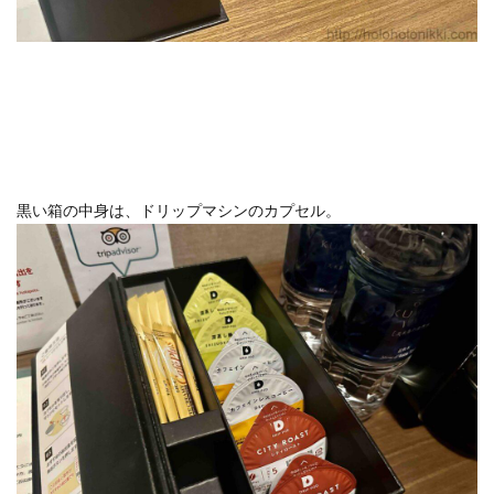
黒い箱の中身は、ドリップマシンのカプセル。