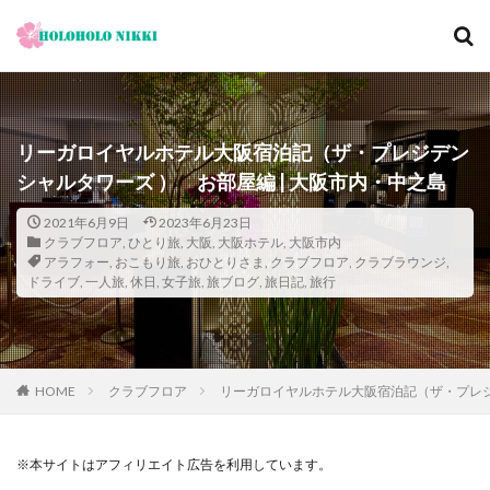
カテゴリー
リーガロイヤルホテル大阪宿泊記（ザ・プレジデン
シャルタワーズ ） お部屋編 | 大阪市内・中之島
タグ
12月
旅日記
寺社仏閣
寿司
崖
2021年6月9日
2023年6月23日
クラブフロア
,
ひとり旅
,
大阪
,
大阪ホテル
,
大阪市内
恋愛運
恩納村
散歩
料理の鉄人
アラフォー
,
おこもり旅
,
おひとりさま
,
クラブフロア
,
クラブラウンジ
,
ドライブ
,
一人旅
,
休日
,
女子旅
,
旅ブログ
,
旅日記
,
旅行
料理旅館
新型コロナウィルス
旅ブログ
旅行
家族旅行
旅行気分
日帰り
旬
明日香村
春
昼飲み
朝ヨガ
朝食
朝食付き
東南アジア
東海岸
宿泊記
宮城島
HOME
クラブフロア
リーガロイヤルホテル大阪宿泊記（ザ・プレジデ
桜ノ宮
大阪
古宇利島
古民家
古都京都の文化財
和菓子
和食
城北公園通
※本サイトはアフィリエイト広告を利用しています。
堺
夕陽
夕食
大人専用
大阪メトロ