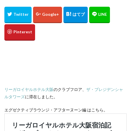
定食
大阪国際空港
大阪環状線
大阪駅
天丼
奄美大島
女
女子旅
女性
女性一人
宇治茶
完全予約制
松葉ガニ
歴史
南方
野球
美食
葵祭
藤原京
蟹
行列
行列店
西中島南方
西海岸
讃岐うどん
郷土料理
長期出張
美々卯
長期旅行
長期滞在
関西
阪急
阪神ファン
離島
食堂
飲茶
高級ホテル
鯛めし
鯛飯
美浜
絶景
沖縄
滝
沖縄そば
沖縄料理
洋食
浜比嘉島
海
リーガロイヤルホテル大阪
のクラブフロア、
ザ・プレジデンシャ
海ぶどう丼
海中道路
海沿い
海鮮
温泉
ルタワーズ
に滞在しました。
点心
紅葉
琵琶湖
田舎
睡蓮
秋
エグゼクティブラウンジ・アフターヌーン編 はこちら。
秋の味覚
秋桜
竜王
竹生島
箕面
箕面の滝
糸満
卵かけご飯
十三
Bonvoy
スパイスカレー
クチコミ
クラブサービス