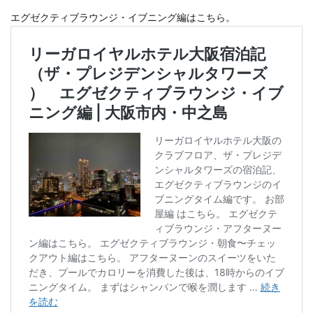
エグゼクティブラウンジ・イブニング編はこちら。
おひとりさま
おひとり様
ぬちまーす
バー
北谷町
わらびもち
よかろう
ラーメン
ライブキッチン
ライブパフォーマンス
ランチ
ランプティラ
リゾート
リゾートホテル
ルームサービス
ワイキキ
一人で入りやすい
モデルコース
一人旅
下鴨神社
世界自然遺産
世界遺産
今帰仁村
伊丹空港
休日
保安検査
冬の味覚
出汁カレー
北摂
ヨガ
ミルアマミ
ハートロック
フーチャンプル
ハイキング
はす
バス旅行
パフェ
ばら寿司
パワースポット
パンケーキ
ビーチバー
ビール
ビジネスホテル
ひとり旅
フードコート
ミドフォー
プール
プールサイド
プライベートビーチ
ブランチ
フルーツ
フレンチ
プロ野球
ホテル