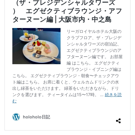
クラブフロア
クラブラウンジ
クラブラグジュアリー
コンドミニアム
ご当地グルメ
サンセット
じゅーしー
ステイケーション
セキュリティチェック
カフェ
ソーキそば
そば
そば粉
ツインルーム
ティーヌ浜
ティーラウンジ
テイクアウト
ディナー
デザート
ドライブ
トラベルマット
カフェ巡り
かに
ネストアット奄美ビーチヴィラ
アラフォー
COVID-19
JAL
JALグローバルクラブ
KIX
Marriott
TKG
アフターヌーンティー
アマミブルー
アメリカンビレッジ
アラフィフ
いなり寿司
カクテル
インテリア
うどん
うに丼
うるま市
エコスーパーライト
オーシャンビュー
おおさか東線
おこもり旅
オソラカフェ