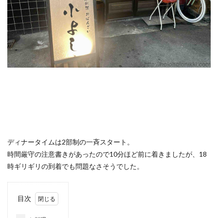
クラブフロア
クラブラウンジ
クラブラグジュアリー
コンドミニアム
ご当地グルメ
サンセット
じゅーしー
ステイケーション
セキュリティチェック
カフェ
ソーキそば
そば
そば粉
ツインルーム
ティーヌ浜
ティーラウンジ
テイクアウト
ディナー
デザート
ドライブ
トラベルマット
カフェ巡り
かに
ネストアット奄美ビーチヴィラ
アラフォー
COVID-19
JAL
ディナータイムは2部制の一斉スタート。
JALグローバルクラブ
KIX
Marriott
TKG
時間厳守の注意書きがあったので10分ほど前に着きましたが、18
アフターヌーンティー
アマミブルー
時ギリギリの到着でも問題なさそうでした。
アメリカンビレッジ
アラフィフ
いなり寿司
カクテル
インテリア
うどん
うに丼
目次
うるま市
エコスーパーライト
オーシャンビュー
おおさか東線
おこもり旅
オソラカフェ