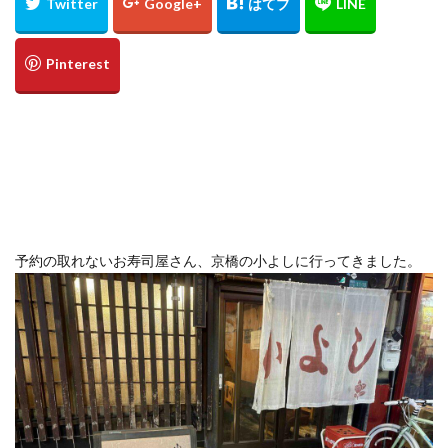
定食
大阪国際空港
大阪環状線
大阪駅
天丼
奄美大島
女
女子旅
女性
女性一人
宇治茶
完全予約制
松葉ガニ
歴史
南方
野球
美食
葵祭
藤原京
蟹
行列
行列店
西中島南方
西海岸
讃岐うどん
郷土料理
長期出張
美々卯
長期旅行
長期滞在
関西
阪急
阪神ファン
離島
食堂
飲茶
高級ホテル
予約の取れないお寿司屋さん、京橋の小よしに行ってきました。
鯛めし
鯛飯
美浜
絶景
沖縄
滝
沖縄そば
沖縄料理
洋食
浜比嘉島
海
海ぶどう丼
海中道路
海沿い
海鮮
温泉
点心
紅葉
琵琶湖
田舎
睡蓮
秋
秋の味覚
秋桜
竜王
竹生島
箕面
箕面の滝
糸満
卵かけご飯
十三
Bonvoy
スパイスカレー
クチコミ
クラブサービス