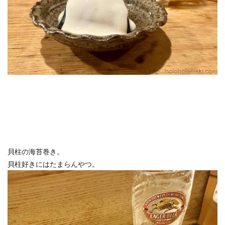
ホテルライフ
マンドゥーカ
ミギワ
鹿苑寺
検索
貝柱の海苔巻き。
貝柱好きにはたまらんやつ。