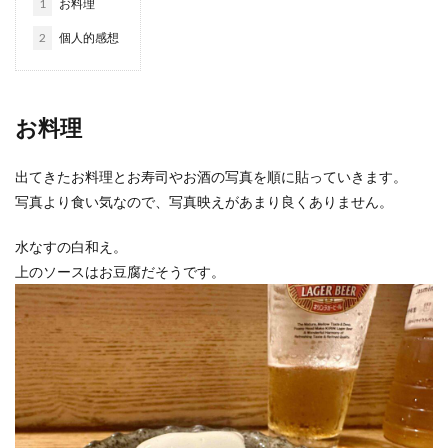
1
お料理
おひとりさま
おひとり様
ぬちまーす
バー
2
個人的感想
北谷町
わらびもち
よかろう
ラーメン
ライブキッチン
ライブパフォーマンス
ランチ
ランプティラ
リゾート
リゾートホテル
お料理
ルームサービス
ワイキキ
一人で入りやすい
出てきたお料理とお寿司やお酒の写真を順に貼っていきます。
モデルコース
一人旅
下鴨神社
世界自然遺産
写真より食い気なので、写真映えがあまり良くありません。
世界遺産
今帰仁村
伊丹空港
休日
保安検査
冬の味覚
出汁カレー
北摂
水なすの白和え。
ヨガ
ミルアマミ
ハートロック
上のソースはお豆腐だそうです。
フーチャンプル
ハイキング
はす
バス旅行
パフェ
ばら寿司
パワースポット
パンケーキ
ビーチバー
ビール
ビジネスホテル
ひとり旅
フードコート
ミドフォー
プール
プールサイド
プライベートビーチ
ブランチ
フルーツ
フレンチ
プロ野球
ホテル