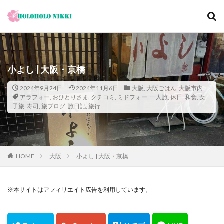
カテゴリー
小よし | 大阪・京橋
タグ
2024年9月24日
2024年11月6日
大阪
,
大阪ごはん
,
大阪市内
アラフォー
,
おひとりさま
,
クチコミ
,
ミドフォー
,
一人旅
,
休日
,
和食
,
女
12月
旅日記
寺社仏閣
寿司
崖
子旅
,
寿司
,
旅ブログ
,
旅日記
,
旅行
恋愛運
恩納村
散歩
料理の鉄人
料理旅館
新型コロナウィルス
旅ブログ
旅行
家族旅行
旅行気分
日帰り
旬
明日香村
HOME
大阪
小よし | 大阪・京橋
春
昼飲み
朝ヨガ
朝食
朝食付き
東南アジア
東海岸
宿泊記
宮城島
※本サイトはアフィリエイト広告を利用しています。
桜ノ宮
大阪
古宇利島
古民家
古都京都の文化財
和菓子
和食
城北公園通
堺
夕陽
夕食
大人専用
大阪メトロ