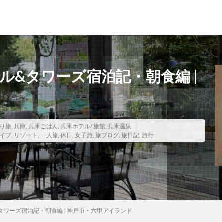
ル&タワーズ宿泊記・朝食編 |
寺社仏閣
寿司
崖
恋愛運
恩納村
散歩
料理
ス
旅ブログ
旅行
家族旅行
旅行気分
日帰り
旬
ガ
り旅
,
兵庫
朝食
,
兵庫ごはん
朝食付き
,
兵庫ホテル/ 旅館
東南アジア
,
兵庫温泉
東海岸
宿泊記
宮城
イブ
,
リゾート
,
一人旅
,
休日
,
女子旅
,
旅ブログ
,
旅日記
,
旅行
島
古民家
古都京都の文化財
和菓子
和食
城北公園通
用
大阪メトロ
定食
大阪国際空港
大阪環状線
大阪駅
女子旅
女性
女性一人
宇治茶
完全予約制
松葉ガ
美食
葵祭
藤原京
蟹
行列
行列店
西中島南方
郷土料理
長期出張
美々卯
長期旅行
長期滞在
関西
タワーズ宿泊記・朝食編 | 神戸市・六甲アイランド
離島
食堂
飲茶
高級ホテル
鯛めし
鯛飯
美浜