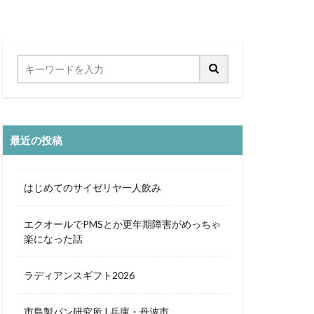
海沿い
秋桜
竜王
スカレー
ティーヌ浜
ト
カフェ巡り
最近の投稿
ローバルクラブ
ッジ
アラフィフ
はじめてのサイゼリヤ一人飲み
パーライト
おひとり様
エクオールでPMSとか更年期障害がめっちゃ
楽になった話
チン
ームサービス
ラディアンスギフト2026
世界遺産
ヨガ
ミルアマミ
市島製パン研究所 | 兵庫・丹波市