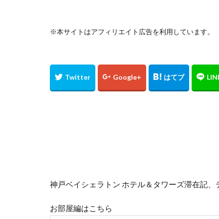
滝
沖縄そば
海鮮
温泉
※本サイトはアフィリエイト広告を利用しています。
竹生島
箕面
クチコミ
ク
コンドミニアム
セキュリティチェ
ティーラウンジ
かに
ネスト
KIX
Marriott
いなり寿司
オーシャンビュー
ぬちまーす
神戸ベイシェラトン ホテル＆タワーズ滞在記、
ライブパフォーマ
ワイキキ
一
お部屋編はこちら
今帰仁村
伊