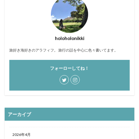
おひとりさま
おひとり様
ぬちまーす
バー
北谷町
わらびもち
よかろう
ラーメン
ライブキッチン
ライブパフォーマンス
ランチ
ランプティラ
リゾート
リゾートホテル
holoholonikki
ルームサービス
ワイキキ
一人で入りやすい
旅好き海好きのアラフィフ。 旅行の話を中心に色々書いてます。
モデルコース
一人旅
下鴨神社
世界自然遺産
世界遺産
今帰仁村
伊丹空港
休日
フォーローしてね！
保安検査
冬の味覚
出汁カレー
北摂
ヨガ
ミルアマミ
ハートロック
フーチャンプル
ハイキング
はす
バス旅行
パフェ
ばら寿司
パワースポット
パンケーキ
ビーチバー
ビール
ビジネスホテル
ひとり旅
アーカイブ
フードコート
ミドフォー
プール
プールサイド
プライベートビーチ
ブランチ
2026年4月
フルーツ
フレンチ
プロ野球
ホテル