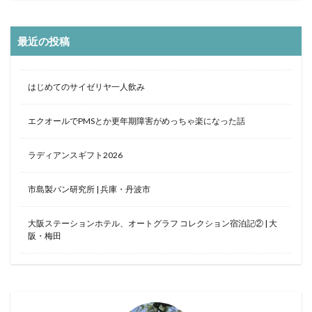
クラブフロア
クラブラウンジ
クラブラグジュアリー
コンドミニアム
最近の投稿
ご当地グルメ
サンセット
じゅーしー
ステイケーション
セキュリティチェック
カフェ
はじめてのサイゼリヤ一人飲み
ソーキそば
そば
そば粉
ツインルーム
エクオールでPMSとか更年期障害がめっちゃ楽になった話
ティーヌ浜
ティーラウンジ
テイクアウト
ディナー
デザート
ドライブ
トラベルマット
ラディアンスギフト2026
カフェ巡り
かに
ネストアット奄美ビーチヴィラ
アラフォー
COVID-19
JAL
市島製パン研究所 | 兵庫・丹波市
JALグローバルクラブ
KIX
Marriott
TKG
大阪ステーションホテル、オートグラフ コレクション宿泊記② | 大
アフターヌーンティー
アマミブルー
阪・梅田
アメリカンビレッジ
アラフィフ
いなり寿司
カクテル
インテリア
うどん
うに丼
うるま市
エコスーパーライト
オーシャンビュー
おおさか東線
おこもり旅
オソラカフェ