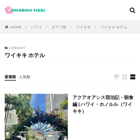
カテゴリー
HOME
ハワイ
オアフ島
ワイキキ
ワイキキ ホテル
CATEGORY
タグ
ワイキキ ホテル
12月
旅日記
寺社仏閣
寿司
崖
恋愛運
恩納村
散歩
料理の鉄人
新着順
人気順
料理旅館
新型コロナウィルス
旅ブログ
旅行
家族旅行
旅行気分
日帰り
旬
明日香村
アクアオアシス宿泊記・朝食
春
昼飲み
朝ヨガ
朝食
朝食付き
編 | ハワイ・ホノルル（ワイ
東南アジア
東海岸
宿泊記
宮城島
キキ）
桜ノ宮
大阪
古宇利島
古民家
古都京都の文化財
和菓子
和食
城北公園通
堺
夕陽
夕食
大人専用
大阪メトロ