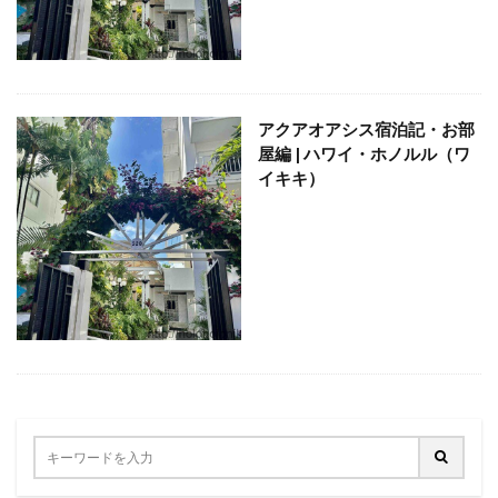
定食
大阪国際空港
大阪環状線
大阪駅
天丼
奄美大島
女
女子旅
女性
女性一人
宇治茶
完全予約制
松葉ガニ
歴史
南方
野球
美食
葵祭
藤原京
アクアオアシス宿泊記・お部
屋編 | ハワイ・ホノルル（ワ
蟹
行列
行列店
西中島南方
西海岸
イキキ）
讃岐うどん
郷土料理
長期出張
美々卯
長期旅行
長期滞在
関西
阪急
阪神ファン
離島
食堂
飲茶
高級ホテル
鯛めし
鯛飯
美浜
絶景
沖縄
滝
沖縄そば
沖縄料理
洋食
浜比嘉島
海
海ぶどう丼
海中道路
海沿い
海鮮
温泉
点心
紅葉
琵琶湖
田舎
睡蓮
秋
秋の味覚
秋桜
竜王
竹生島
箕面
箕面の滝
糸満
卵かけご飯
十三
Bonvoy
スパイスカレー
クチコミ
クラブサービス