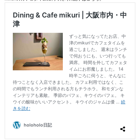
クラブフロア
クラブラウンジ
クラブラグジュアリー
コンドミニアム
ご当地グルメ
サンセット
じゅーしー
ステイケーション
セキュリティチェック
カフェ
ソーキそば
そば
そば粉
ツインルーム
ティーヌ浜
ティーラウンジ
テイクアウト
ディナー
デザート
ドライブ
トラベルマット
カフェ巡り
かに
ネストアット奄美ビーチヴィラ
アラフォー
COVID-19
JAL
JALグローバルクラブ
KIX
Marriott
TKG
アフターヌーンティー
アマミブルー
アメリカンビレッジ
アラフィフ
いなり寿司
カクテル
インテリア
うどん
うに丼
うるま市
エコスーパーライト
オーシャンビュー
おおさか東線
おこもり旅
オソラカフェ