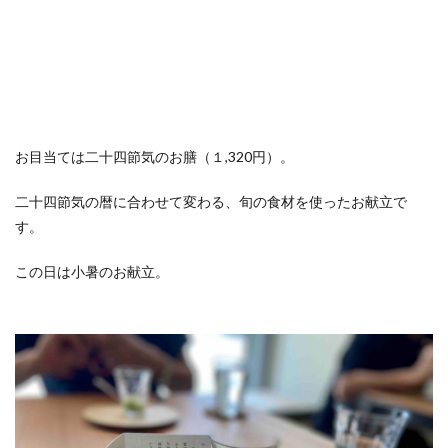
おひとりさま
おひとり様
ぬちまーす
バー
北谷町
わらびもち
よかろう
ラーメン
ライブキッチン
ライブパフォーマンス
ランチ
ランプティラ
リゾート
リゾートホテル
ルームサービス
ワイキキ
一人で入りやすい
お目当ては二十四節気のお膳（１,320円）。
モデルコース
一人旅
下鴨神社
世界自然遺産
二十四節気の暦に合わせて変わる、旬の食材を使ったお献立で
世界遺産
今帰仁村
伊丹空港
休日
す。
保安検査
冬の味覚
出汁カレー
北摂
ヨガ
ミルアマミ
ハートロック
この日は小暑のお献立。
フーチャンプル
ハイキング
はす
バス旅行
パフェ
ばら寿司
パワースポット
パンケーキ
ビーチバー
ビール
ビジネスホテル
ひとり旅
フードコート
ミドフォー
プール
プールサイド
プライベートビーチ
ブランチ
フルーツ
フレンチ
プロ野球
ホテル