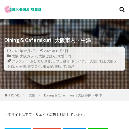
カテゴリー
Dining & Cafe mikuri | 大阪市内・中津
タグ
2021年12月2日
2021年12月1日
大阪
,
大阪カフェ
,
大阪ごはん
,
大阪市内
12月
旅日記
寺社仏閣
寿司
崖
アラフォー
,
おひとりさま
,
カフェ巡り
,
ドライブ
,
一人旅
,
休日
,
大阪メ
トロ
,
女子旅
恋愛運
,
旅ブログ
恩納村
,
旅日記
,
旅行
散歩
,
旬
,
阪急
料理の鉄人
料理旅館
新型コロナウィルス
旅ブログ
旅行
家族旅行
旅行気分
日帰り
旬
明日香村
春
昼飲み
朝ヨガ
朝食
朝食付き
HOME
大阪
Dining & Cafe mikuri | 大阪市内・中津
東南アジア
東海岸
宿泊記
宮城島
桜ノ宮
大阪
古宇利島
古民家
※本サイトはアフィリエイト広告を利用しています。
古都京都の文化財
和菓子
和食
城北公園通
堺
夕陽
夕食
大人専用
大阪メトロ