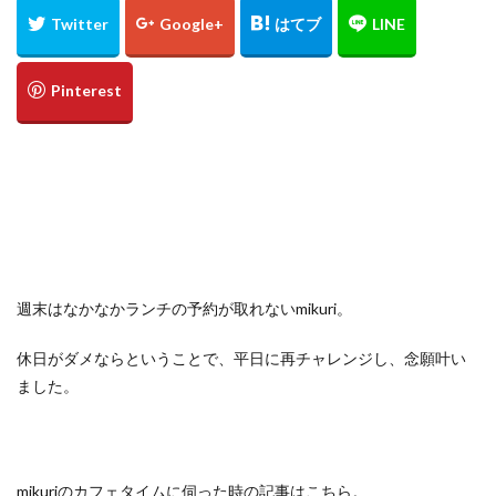
定食
大阪国際空港
大阪環状線
大阪駅
天丼
奄美大島
女
女子旅
女性
女性一人
宇治茶
完全予約制
松葉ガニ
歴史
南方
野球
美食
葵祭
藤原京
蟹
行列
行列店
西中島南方
西海岸
讃岐うどん
郷土料理
長期出張
美々卯
長期旅行
長期滞在
関西
阪急
阪神ファン
離島
食堂
飲茶
高級ホテル
鯛めし
鯛飯
美浜
絶景
沖縄
滝
週末はなかなかランチの予約が取れないmikuri。
沖縄そば
沖縄料理
洋食
浜比嘉島
海
休日がダメならということで、平日に再チャレンジし、念願叶い
海ぶどう丼
海中道路
海沿い
海鮮
温泉
ました。
点心
紅葉
琵琶湖
田舎
睡蓮
秋
秋の味覚
秋桜
竜王
竹生島
箕面
箕面の滝
糸満
卵かけご飯
十三
Bonvoy
mikuriのカフェタイムに伺った時の記事はこちら。
スパイスカレー
クチコミ
クラブサービス