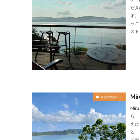
滝
沖縄そば
だき
海鮮
温泉
す。
っご
竹生島
箕面
スト
クチコミ
ク
コンドミニアム
セキュリティチェ
ティーラウンジ
かに
ネスト
KIX
Marriott
いなり寿司
Mi
奄美大島ホテル
オーシャンビュー
Mi
ぬちまーす
ら 
ライブパフォーマ
えた
ワイキキ
一
と、
今帰仁村
伊
とチ