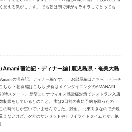
フーチャンプル
ハイキング
はす
バス旅行
パフェ
ば
く見える気がします。 でも朝は朝で海がキラキラしてとっても
パンケーキ
ビーチバー
ビール
ビジネスホテル
ひとり旅
プール
プールサイド
プライベートビーチ
ブランチ
フルーツ
テル
ホテルライフ
マンドゥーカ
ミギワ
鹿苑寺
検索
ru Amami 宿泊記・ディナー編 | 鹿児島県・奄美大島
ru Amamiの滞在記、ディナー編です。 ・お部屋編はこちら ・ビーチ
こちら ・朝食編はこちら 夕食はメインダイニングのAMANARI
20時スタート。 新型コロナウィルス感染症対策でレストラン入店
数制限をしているとのこと。 実は2日前の夜に予約を取ったの
この時間しか空いていませんでした。残念。 北東向きなので夕焼
見えないけど、夕方のサンセットやトワイライトタイムとか、絶
]