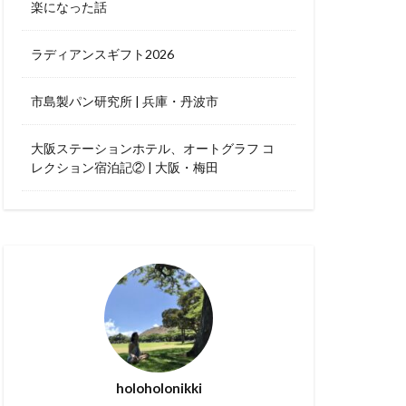
楽になった話
海沿い
秋桜
竜王
ラディアンスギフト2026
スカレー
市島製パン研究所 | 兵庫・丹波市
大阪ステーションホテル、オートグラフ コ
ティーヌ浜
レクション宿泊記② | 大阪・梅田
ト
カフェ巡り
ローバルクラブ
ッジ
アラフィフ
パーライト
おひとり様
チン
ームサービス
世界遺産
holoholonikki
ヨガ
ミルアマミ