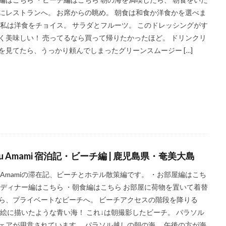
沖縄料理
洋食
浜比嘉島
海
海ぶどう丼
海中道路
にレストランへ。 お席からの眺め。 朝食は和食か洋食かを選べま
点心
紅葉
琵琶湖
田舎
睡蓮
秋
秋の味覚
 私は洋食をチョイス。 サラダとフルーツ。 このドレッシングがす
く美味しい！ 売ってるなら買って帰りたかったほど。 ドリンクリ
箕面の滝
糸満
卵かけご飯
十三
Bonvoy
スパイ
を見てたら、うっかり頼んでしまったグリーンスムージー […]
ラブサービス
クラブフロア
クラブラウンジ
クラブラグジュアリー
ご当地グルメ
サンセット
じゅーしー
ステイケーション
ック
カフェ
ソーキそば
そば
そば粉
ツインルーム
テイクアウト
ディナー
デザート
ドライブ
トラベルマッ
アット奄美ビーチヴィラ
アラフォー
COVID-19
JAL
JALグ
TKG
アフターヌーンティー
アマミブルー
アメリカンビレ
カクテル
インテリア
うどん
うに丼
うるま市
エコスー
ru Amami 宿泊記・ビーチ編 | 鹿児島県・奄美大島
おおさか東線
おこもり旅
オソラカフェ
おひとりさま
ru Amamiの滞在記、ビーチとホテル散策編です。 ・お部屋編はこち
バー
北谷町
わらびもち
よかろう
ラーメン
ライブキッ
・ディナー編はこちら ・朝食編はこちら お部屋に荷物を置いて着替
ンス
ランチ
ランプティラ
リゾート
リゾートホテル
ル
ら、プライベートなビーチへ。 ビーチアクセスの階段を降りる
人で入りやすい
モデルコース
一人旅
下鴨神社
世界自然遺産
 絵に描いたような青い海！ これ↓は朝撮影したビーチ。 パラソル
丹空港
休日
保安検査
冬の味覚
出汁カレー
北摂
ェアが用意されています。 パラソル越しの朝の海。 午後の方が海