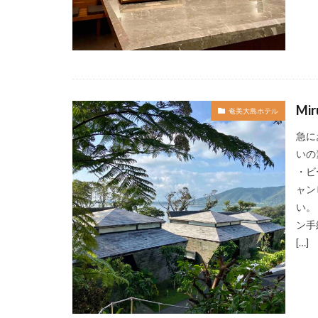
Mi
奄美大島ホテル
急に
いの
・ビ
ャン
い。
ン手
[…]