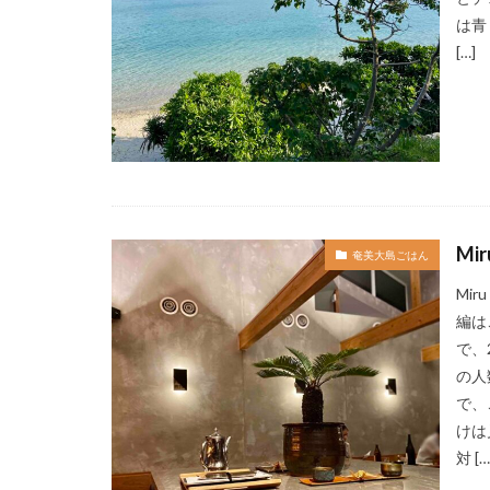
ハートロック
は青
[…]
パワースポット
ミドフォー
プロ野球
ホ
Mi
奄美大島ごはん
Mi
編は
で、
の人
で、
けは
対 […