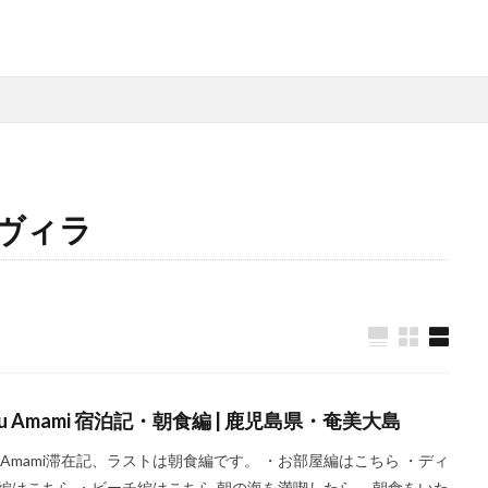
寺社仏閣
寿司
崖
恋愛運
恩納村
散歩
料理
ヴィラ
ス
旅ブログ
旅行
家族旅行
旅行気分
日帰り
旬
ガ
朝食
朝食付き
東南アジア
東海岸
宿泊記
宮城
島
古民家
古都京都の文化財
和菓子
和食
城北公園通
用
大阪メトロ
定食
大阪国際空港
大阪環状線
大阪駅
女子旅
女性
女性一人
宇治茶
完全予約制
松葉ガ
美食
葵祭
藤原京
蟹
行列
行列店
西中島南方
ru Amami 宿泊記・朝食編 | 鹿児島県・奄美大島
郷土料理
長期出張
美々卯
長期旅行
長期滞在
関西
ru Amami滞在記、ラストは朝食編です。 ・お部屋編はこちら ・ディ
離島
食堂
飲茶
高級ホテル
鯛めし
鯛飯
美浜
編はこちら ・ビーチ編はこちら 朝の海を満喫したら、 朝食をいた