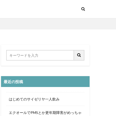
の鉄人
料理旅館
明日香村
春
島
桜ノ宮
堺
夕陽
最近の投稿
天丼
ニ
歴史
西海岸
はじめてのサイゼリヤ一人飲み
阪急
エクオールでPMSとか更年期障害がめっちゃ
絶景
沖縄