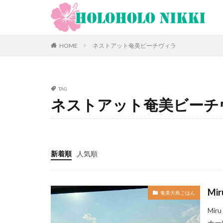
カテゴリー
HOME
ネストアット奄美ビーチヴィラ
タグ
TAG
12月
旅日記
ネストアット奄美ビーチ
新型コロナウィル
昼飲み
朝ヨ
大阪
古宇利
新着順
人気順
夕食
大人専
奄美大島
女
南方
野球
Mi
奄美大島ごはん
讃岐うどん
Mi
阪神ファン
ナー