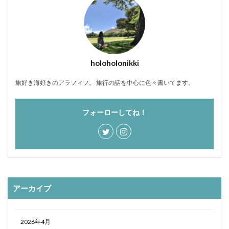
おひとりさま
おひとり様
ぬちまーす
バー
北谷町
わらびもち
よかろう
ラーメン
ライブキッチン
ライブパフォーマンス
ランチ
ランプティラ
リゾート
リゾートホテル
holoholonikki
ルームサービス
ワイキキ
一人で入りやすい
旅好き海好きのアラフィフ。 旅行の話を中心に色々書いてます。
モデルコース
一人旅
下鴨神社
世界自然遺産
世界遺産
今帰仁村
伊丹空港
休日
フォーローしてね！
保安検査
冬の味覚
出汁カレー
北摂
ヨガ
ミルアマミ
ハートロック
フーチャンプル
ハイキング
はす
バス旅行
パフェ
ばら寿司
パワースポット
パンケーキ
ビーチバー
ビール
ビジネスホテル
ひとり旅
アーカイブ
フードコート
ミドフォー
プール
プールサイド
プライベートビーチ
ブランチ
2026年4月
フルーツ
フレンチ
プロ野球
ホテル