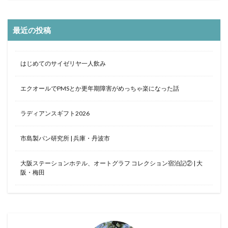
クラブフロア
クラブラウンジ
クラブラグジュアリー
コンドミニアム
最近の投稿
ご当地グルメ
サンセット
じゅーしー
ステイケーション
セキュリティチェック
カフェ
はじめてのサイゼリヤ一人飲み
ソーキそば
そば
そば粉
ツインルーム
エクオールでPMSとか更年期障害がめっちゃ楽になった話
ティーヌ浜
ティーラウンジ
テイクアウト
ディナー
デザート
ドライブ
トラベルマット
ラディアンスギフト2026
カフェ巡り
かに
ネストアット奄美ビーチヴィラ
アラフォー
COVID-19
JAL
市島製パン研究所 | 兵庫・丹波市
JALグローバルクラブ
KIX
Marriott
TKG
大阪ステーションホテル、オートグラフ コレクション宿泊記② | 大
アフターヌーンティー
アマミブルー
阪・梅田
アメリカンビレッジ
アラフィフ
いなり寿司
カクテル
インテリア
うどん
うに丼
うるま市
エコスーパーライト
オーシャンビュー
おおさか東線
おこもり旅
オソラカフェ