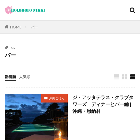
カテゴリー
HOME
バー
TAG
タグ
バー
12月
旅日記
寺社仏閣
寿司
崖
恋愛運
恩納村
散歩
料理の鉄人
新着順
人気順
料理旅館
新型コロナウィルス
旅ブログ
旅行
家族旅行
旅行気分
日帰り
旬
明日香村
ジ・アッタテラス・クラブタ
沖縄ごはん
春
昼飲み
朝ヨガ
朝食
朝食付き
ワーズ ディナーとバー編 |
東南アジア
東海岸
宿泊記
宮城島
沖縄・恩納村
桜ノ宮
大阪
古宇利島
古民家
古都京都の文化財
和菓子
和食
城北公園通
堺
夕陽
夕食
大人専用
大阪メトロ