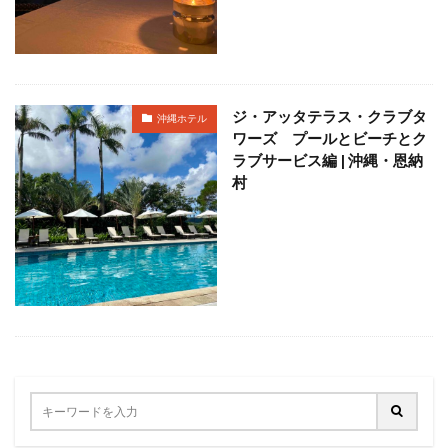
定食
大阪国際空港
大阪環状線
大阪駅
天丼
奄美大島
女
女子旅
女性
女性一人
宇治茶
完全予約制
松葉ガニ
歴史
南方
野球
美食
葵祭
藤原京
ジ・アッタテラス・クラブタ
沖縄ホテル
ワーズ プールとビーチとク
蟹
行列
行列店
西中島南方
西海岸
ラブサービス編 | 沖縄・恩納
讃岐うどん
郷土料理
長期出張
美々卯
村
長期旅行
長期滞在
関西
阪急
阪神ファン
離島
食堂
飲茶
高級ホテル
鯛めし
鯛飯
美浜
絶景
沖縄
滝
沖縄そば
沖縄料理
洋食
浜比嘉島
海
海ぶどう丼
海中道路
海沿い
海鮮
温泉
点心
紅葉
琵琶湖
田舎
睡蓮
秋
秋の味覚
秋桜
竜王
竹生島
箕面
箕面の滝
糸満
卵かけご飯
十三
Bonvoy
スパイスカレー
クチコミ
クラブサービス