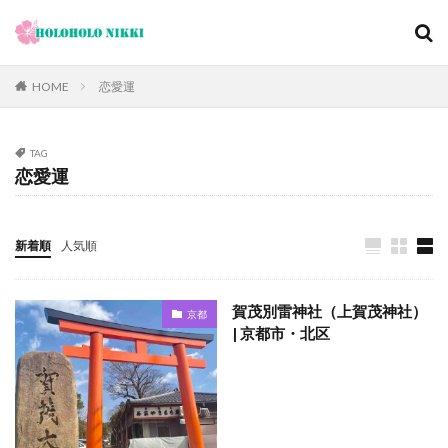
カテゴリー
HOME
恋愛運
TAG
タグ
恋愛運
12月
旅日記
寺社仏閣
寿司
崖
恋愛運
恩納村
散歩
料理の鉄人
新着順
人気順
料理旅館
新型コロナウィルス
旅ブログ
旅行
家族旅行
旅行気分
日帰り
旬
明日香村
賀茂別雷神社（上賀茂神社）
京都
春
昼飲み
朝ヨガ
朝食
朝食付き
| 京都市・北区
東南アジア
東海岸
宿泊記
宮城島
桜ノ宮
大阪
古宇利島
古民家
古都京都の文化財
和菓子
和食
城北公園通
堺
夕陽
夕食
大人専用
大阪メトロ