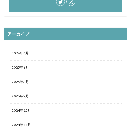
おひとりさま
おひとり様
ぬちまーす
バー
北谷町
わらびもち
よかろう
ラーメン
ライブキッチン
ライブパフォーマンス
ランチ
アーカイブ
ランプティラ
リゾート
リゾートホテル
ルームサービス
ワイキキ
一人で入りやすい
モデルコース
一人旅
下鴨神社
世界自然遺産
2026年4月
世界遺産
今帰仁村
伊丹空港
休日
2025年6月
保安検査
冬の味覚
出汁カレー
北摂
ヨガ
ミルアマミ
ハートロック
2025年3月
フーチャンプル
ハイキング
はす
バス旅行
パフェ
ばら寿司
パワースポット
パンケーキ
2025年2月
ビーチバー
ビール
ビジネスホテル
ひとり旅
2024年12月
フードコート
ミドフォー
プール
プールサイド
プライベートビーチ
ブランチ
2024年11月
フルーツ
フレンチ
プロ野球
ホテル