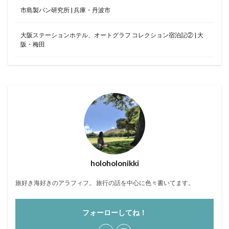
市島製パン研究所 | 兵庫・丹波市
クラブフロア
クラブラウンジ
クラブラグジュアリー
コンドミニアム
大阪ステーションホテル、オートグラフ コレクション宿泊記② | 大
ご当地グルメ
サンセット
じゅーしー
阪・梅田
ステイケーション
セキュリティチェック
カフェ
ソーキそば
そば
そば粉
ツインルーム
ティーヌ浜
ティーラウンジ
テイクアウト
ディナー
デザート
ドライブ
トラベルマット
カフェ巡り
かに
ネストアット奄美ビーチヴィラ
アラフォー
COVID-19
JAL
JALグローバルクラブ
KIX
Marriott
TKG
holoholonikki
アフターヌーンティー
アマミブルー
アメリカンビレッジ
アラフィフ
いなり寿司
旅好き海好きのアラフィフ。 旅行の話を中心に色々書いてます。
カクテル
インテリア
うどん
うに丼
フォーローしてね！
うるま市
エコスーパーライト
オーシャンビュー
おおさか東線
おこもり旅
オソラカフェ