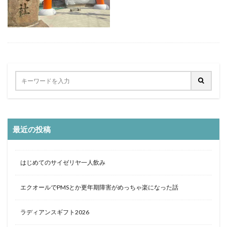
定食
大阪国際空港
大阪環状線
大阪駅
天丼
奄美大島
女
女子旅
女性
女性一人
宇治茶
完全予約制
松葉ガニ
歴史
南方
野球
美食
葵祭
藤原京
蟹
行列
行列店
西中島南方
西海岸
讃岐うどん
郷土料理
長期出張
美々卯
長期旅行
長期滞在
関西
阪急
阪神ファン
離島
食堂
飲茶
高級ホテル
最近の投稿
鯛めし
鯛飯
美浜
絶景
沖縄
滝
沖縄そば
沖縄料理
洋食
浜比嘉島
海
はじめてのサイゼリヤ一人飲み
海ぶどう丼
海中道路
海沿い
海鮮
温泉
点心
紅葉
琵琶湖
田舎
睡蓮
秋
エクオールでPMSとか更年期障害がめっちゃ楽になった話
秋の味覚
秋桜
竜王
竹生島
箕面
箕面の滝
糸満
卵かけご飯
十三
Bonvoy
ラディアンスギフト2026
スパイスカレー
クチコミ
クラブサービス