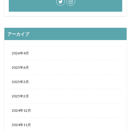
おひとりさま
おひとり様
ぬちまーす
バー
北谷町
わらびもち
よかろう
ラーメン
ライブキッチン
ライブパフォーマンス
ランチ
アーカイブ
ランプティラ
リゾート
リゾートホテル
ルームサービス
ワイキキ
一人で入りやすい
モデルコース
一人旅
下鴨神社
世界自然遺産
2026年4月
世界遺産
今帰仁村
伊丹空港
休日
2025年6月
保安検査
冬の味覚
出汁カレー
北摂
ヨガ
ミルアマミ
ハートロック
2025年3月
フーチャンプル
ハイキング
はす
バス旅行
パフェ
ばら寿司
パワースポット
パンケーキ
2025年2月
ビーチバー
ビール
ビジネスホテル
ひとり旅
2024年12月
フードコート
ミドフォー
プール
プールサイド
プライベートビーチ
ブランチ
2024年11月
フルーツ
フレンチ
プロ野球
ホテル