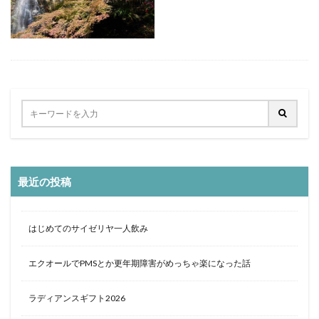
定食
大阪国際空港
大阪環状線
大阪駅
天丼
奄美大島
女
女子旅
女性
女性一人
宇治茶
完全予約制
松葉ガニ
歴史
南方
野球
美食
葵祭
藤原京
蟹
行列
行列店
西中島南方
西海岸
讃岐うどん
郷土料理
長期出張
美々卯
長期旅行
長期滞在
関西
阪急
阪神ファン
離島
食堂
飲茶
高級ホテル
最近の投稿
鯛めし
鯛飯
美浜
絶景
沖縄
滝
沖縄そば
沖縄料理
洋食
浜比嘉島
海
はじめてのサイゼリヤ一人飲み
海ぶどう丼
海中道路
海沿い
海鮮
温泉
点心
紅葉
琵琶湖
田舎
睡蓮
秋
エクオールでPMSとか更年期障害がめっちゃ楽になった話
秋の味覚
秋桜
竜王
竹生島
箕面
箕面の滝
糸満
卵かけご飯
十三
Bonvoy
ラディアンスギフト2026
スパイスカレー
クチコミ
クラブサービス