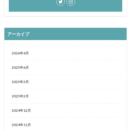
おひとりさま
おひとり様
ぬちまーす
バー
北谷町
わらびもち
よかろう
ラーメン
ライブキッチン
ライブパフォーマンス
ランチ
アーカイブ
ランプティラ
リゾート
リゾートホテル
ルームサービス
ワイキキ
一人で入りやすい
モデルコース
一人旅
下鴨神社
世界自然遺産
2026年4月
世界遺産
今帰仁村
伊丹空港
休日
2025年6月
保安検査
冬の味覚
出汁カレー
北摂
ヨガ
ミルアマミ
ハートロック
2025年3月
フーチャンプル
ハイキング
はす
バス旅行
パフェ
ばら寿司
パワースポット
パンケーキ
2025年2月
ビーチバー
ビール
ビジネスホテル
ひとり旅
2024年12月
フードコート
ミドフォー
プール
プールサイド
プライベートビーチ
ブランチ
2024年11月
フルーツ
フレンチ
プロ野球
ホテル