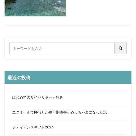
定食
大阪国際空港
大阪環状線
大阪駅
天丼
奄美大島
女
女子旅
女性
女性一人
宇治茶
完全予約制
松葉ガニ
歴史
南方
野球
美食
葵祭
藤原京
蟹
行列
行列店
西中島南方
西海岸
讃岐うどん
郷土料理
長期出張
美々卯
長期旅行
長期滞在
関西
阪急
阪神ファン
離島
食堂
飲茶
高級ホテル
最近の投稿
鯛めし
鯛飯
美浜
絶景
沖縄
滝
沖縄そば
沖縄料理
洋食
浜比嘉島
海
はじめてのサイゼリヤ一人飲み
海ぶどう丼
海中道路
海沿い
海鮮
温泉
点心
紅葉
琵琶湖
田舎
睡蓮
秋
エクオールでPMSとか更年期障害がめっちゃ楽になった話
秋の味覚
秋桜
竜王
竹生島
箕面
箕面の滝
糸満
卵かけご飯
十三
Bonvoy
ラディアンスギフト2026
スパイスカレー
クチコミ
クラブサービス