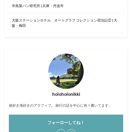
市島製パン研究所 | 兵庫・丹波市
クラブフロア
クラブラウンジ
クラブラグジュアリー
コンドミニアム
大阪ステーションホテル、オートグラフ コレクション宿泊記② | 大
ご当地グルメ
サンセット
じゅーしー
阪・梅田
ステイケーション
セキュリティチェック
カフェ
ソーキそば
そば
そば粉
ツインルーム
ティーヌ浜
ティーラウンジ
テイクアウト
ディナー
デザート
ドライブ
トラベルマット
カフェ巡り
かに
ネストアット奄美ビーチヴィラ
アラフォー
COVID-19
JAL
JALグローバルクラブ
KIX
Marriott
TKG
holoholonikki
アフターヌーンティー
アマミブルー
アメリカンビレッジ
アラフィフ
いなり寿司
旅好き海好きのアラフィフ。 旅行の話を中心に色々書いてます。
カクテル
インテリア
うどん
うに丼
フォーローしてね！
うるま市
エコスーパーライト
オーシャンビュー
おおさか東線
おこもり旅
オソラカフェ