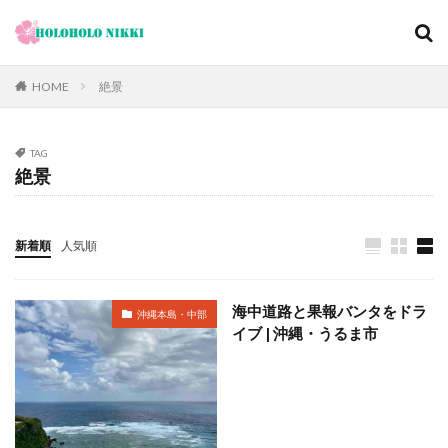
カテゴリー
HOME
絶景
TAG
タグ
絶景
12月
旅日記
寺社仏閣
寿司
崖
恋愛運
恩納村
散歩
料理の鉄人
新着順
人気順
料理旅館
新型コロナウィルス
旅ブログ
旅行
家族旅行
旅行気分
日帰り
旬
明日香村
海中道路と果報バンタをドラ
沖縄本島・中部
春
昼飲み
朝ヨガ
朝食
朝食付き
イブ | 沖縄・うるま市
東南アジア
東海岸
宿泊記
宮城島
桜ノ宮
大阪
古宇利島
古民家
古都京都の文化財
和菓子
和食
城北公園通
堺
夕陽
夕食
大人専用
大阪メトロ