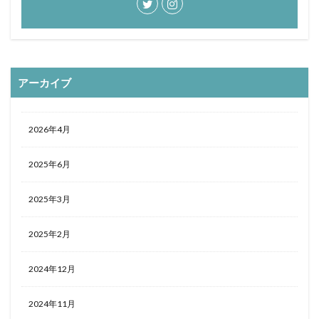
おひとりさま
おひとり様
ぬちまーす
バー
北谷町
わらびもち
よかろう
ラーメン
ライブキッチン
ライブパフォーマンス
ランチ
アーカイブ
ランプティラ
リゾート
リゾートホテル
ルームサービス
ワイキキ
一人で入りやすい
モデルコース
一人旅
下鴨神社
世界自然遺産
2026年4月
世界遺産
今帰仁村
伊丹空港
休日
2025年6月
保安検査
冬の味覚
出汁カレー
北摂
ヨガ
ミルアマミ
ハートロック
2025年3月
フーチャンプル
ハイキング
はす
バス旅行
パフェ
ばら寿司
パワースポット
パンケーキ
2025年2月
ビーチバー
ビール
ビジネスホテル
ひとり旅
2024年12月
フードコート
ミドフォー
プール
プールサイド
プライベートビーチ
ブランチ
2024年11月
フルーツ
フレンチ
プロ野球
ホテル