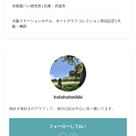
市島製パン研究所 | 兵庫・丹波市
クラブフロア
クラブラウンジ
クラブラグジュアリー
コンドミニアム
大阪ステーションホテル、オートグラフ コレクション宿泊記② | 大
ご当地グルメ
サンセット
じゅーしー
阪・梅田
ステイケーション
セキュリティチェック
カフェ
ソーキそば
そば
そば粉
ツインルーム
ティーヌ浜
ティーラウンジ
テイクアウト
ディナー
デザート
ドライブ
トラベルマット
カフェ巡り
かに
ネストアット奄美ビーチヴィラ
アラフォー
COVID-19
JAL
JALグローバルクラブ
KIX
Marriott
TKG
holoholonikki
アフターヌーンティー
アマミブルー
アメリカンビレッジ
アラフィフ
いなり寿司
旅好き海好きのアラフィフ。 旅行の話を中心に色々書いてます。
カクテル
インテリア
うどん
うに丼
フォーローしてね！
うるま市
エコスーパーライト
オーシャンビュー
おおさか東線
おこもり旅
オソラカフェ