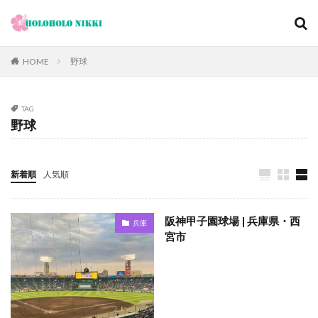
カテゴリー
HOME
野球
TAG
タグ
野球
12月
旅日記
寺社仏閣
寿司
崖
恋愛運
恩納村
散歩
料理の鉄人
新着順
人気順
料理旅館
新型コロナウィルス
旅ブログ
旅行
家族旅行
旅行気分
日帰り
旬
明日香村
阪神甲子園球場 | 兵庫県・西
兵庫
春
昼飲み
朝ヨガ
朝食
朝食付き
宮市
東南アジア
東海岸
宿泊記
宮城島
桜ノ宮
大阪
古宇利島
古民家
古都京都の文化財
和菓子
和食
城北公園通
堺
夕陽
夕食
大人専用
大阪メトロ