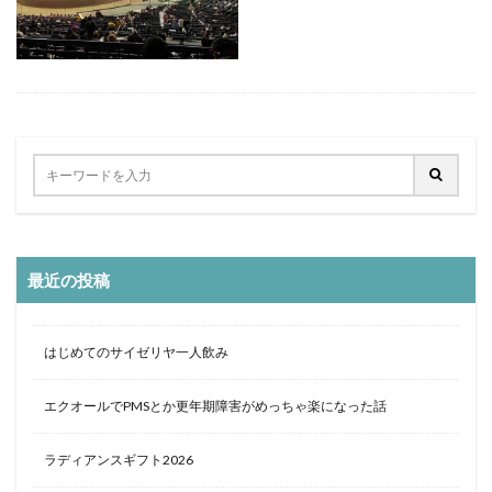
定食
大阪国際空港
大阪環状線
大阪駅
天丼
奄美大島
女
女子旅
女性
女性一人
宇治茶
完全予約制
松葉ガニ
歴史
南方
野球
美食
葵祭
藤原京
蟹
行列
行列店
西中島南方
西海岸
讃岐うどん
郷土料理
長期出張
美々卯
長期旅行
長期滞在
関西
阪急
阪神ファン
離島
食堂
飲茶
高級ホテル
最近の投稿
鯛めし
鯛飯
美浜
絶景
沖縄
滝
沖縄そば
沖縄料理
洋食
浜比嘉島
海
はじめてのサイゼリヤ一人飲み
海ぶどう丼
海中道路
海沿い
海鮮
温泉
点心
紅葉
琵琶湖
田舎
睡蓮
秋
エクオールでPMSとか更年期障害がめっちゃ楽になった話
秋の味覚
秋桜
竜王
竹生島
箕面
箕面の滝
糸満
卵かけご飯
十三
Bonvoy
ラディアンスギフト2026
スパイスカレー
クチコミ
クラブサービス