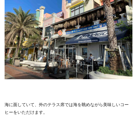
クラブフロア
クラブラウンジ
クラブラグジュアリー
コンドミニアム
ご当地グルメ
サンセット
じゅーしー
ステイケーション
セキュリティチェック
カフェ
ソーキそば
そば
そば粉
ツインルーム
ティーヌ浜
ティーラウンジ
テイクアウト
ディナー
デザート
ドライブ
トラベルマット
カフェ巡り
かに
ネストアット奄美ビーチヴィラ
アラフォー
COVID-19
JAL
JALグローバルクラブ
KIX
Marriott
TKG
アフターヌーンティー
アマミブルー
海に面していて、外のテラス席では海を眺めながら美味しいコー
アメリカンビレッジ
アラフィフ
いなり寿司
ヒーをいただけます。
カクテル
インテリア
うどん
うに丼
うるま市
エコスーパーライト
オーシャンビュー
おおさか東線
おこもり旅
オソラカフェ