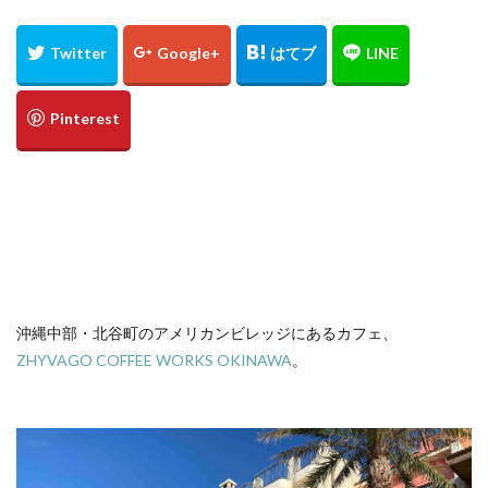
定食
大阪国際空港
大阪環状線
大阪駅
天丼
奄美大島
女
女子旅
女性
女性一人
宇治茶
完全予約制
松葉ガニ
歴史
南方
野球
美食
葵祭
藤原京
蟹
行列
行列店
西中島南方
西海岸
讃岐うどん
郷土料理
長期出張
美々卯
長期旅行
長期滞在
関西
阪急
阪神ファン
離島
食堂
飲茶
高級ホテル
鯛めし
鯛飯
美浜
絶景
沖縄
滝
沖縄そば
沖縄料理
洋食
浜比嘉島
海
沖縄中部・北谷町のアメリカンビレッジにあるカフェ、
海ぶどう丼
海中道路
海沿い
海鮮
温泉
ZHYVAGO COFFEE WORKS OKINAWA
。
点心
紅葉
琵琶湖
田舎
睡蓮
秋
秋の味覚
秋桜
竜王
竹生島
箕面
箕面の滝
糸満
卵かけご飯
十三
Bonvoy
スパイスカレー
クチコミ
クラブサービス