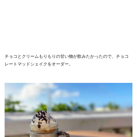
おひとりさま
おひとり様
ぬちまーす
バー
北谷町
わらびもち
よかろう
ラーメン
ライブキッチン
ライブパフォーマンス
ランチ
ランプティラ
リゾート
リゾートホテル
ルームサービス
ワイキキ
一人で入りやすい
モデルコース
一人旅
下鴨神社
世界自然遺産
チョコとクリームもりもりの甘い物が飲みたかったので、チョコ
世界遺産
今帰仁村
伊丹空港
休日
レートマッドシェイクをオーダー。
保安検査
冬の味覚
出汁カレー
北摂
ヨガ
ミルアマミ
ハートロック
フーチャンプル
ハイキング
はす
バス旅行
パフェ
ばら寿司
パワースポット
パンケーキ
ビーチバー
ビール
ビジネスホテル
ひとり旅
フードコート
ミドフォー
プール
プールサイド
プライベートビーチ
ブランチ
フルーツ
フレンチ
プロ野球
ホテル