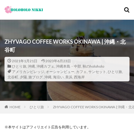
カテゴリー
ZHYVAGO COFFEE WORKS OKINAWA | 沖縄・北
谷町
タグ
12月
旅日記
寺社仏閣
寿司
崖
2021年1月21日
2023年6月23日
ひとり旅
,
沖縄
,
沖縄カフェ
,
沖縄本島・中部
,
秋のholoholo
恋愛運
恩納村
散歩
料理の鉄人
アメリカンビレッジ
,
オーシャンビュー
,
カフェ
,
サンセット
,
ひとり旅
,
北谷町
,
夕陽
,
旅ブログ
,
沖縄
,
海沿い
,
美浜
,
西海岸
料理旅館
新型コロナウィルス
旅ブログ
旅行
家族旅行
旅行気分
日帰り
旬
明日香村
春
昼飲み
朝ヨガ
朝食
朝食付き
東南アジア
東海岸
宿泊記
宮城島
HOME
ひとり旅
ZHYVAGO COFFEE WORKS OKINAWA | 沖縄・
桜ノ宮
大阪
古宇利島
古民家
古都京都の文化財
和菓子
和食
城北公園通
※本サイトはアフィリエイト広告を利用しています。
堺
夕陽
夕食
大人専用
大阪メトロ